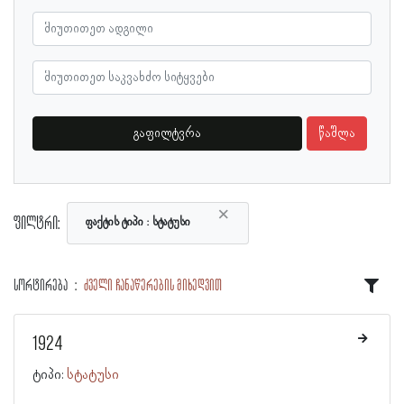
გაფილტვრა
წაშლა
×
ფილტრი:
ფაქტის ტიპი
სტატუსი
სორტირება
ძველი ჩანაწერების მიხედვით
1924
ტიპი:
სტატუსი