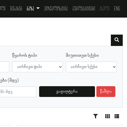
ელი
შესახებ
ბაზა
ვიზუალიზაცია
პუბლიკაციები
ქსელი
Eng
წყაროს ტიპი
მიუთითეთ სქესი
ები (მდე)
გაფილტვრა
წაშლა