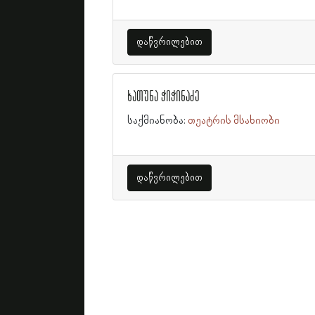
დაწვრილებით
ხათუნა ჭიჭინაძე
საქმიანობა:
თეატრის მსახიობი
დაწვრილებით