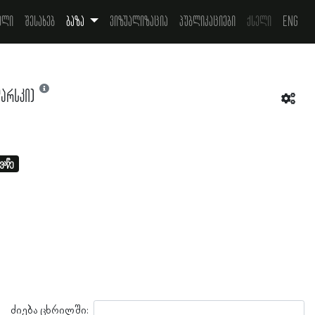
ელი
შესახებ
ბაზა
ვიზუალიზაცია
პუბლიკაციები
ქსელი
Eng
არსკი)
ვაწე
ძიება ცხრილში: