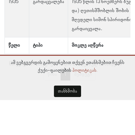
1935
გარდაცვალება
1935 წლის 13 ნოემბერს ბუ­გე­უ
და) ღვთის­მშობ­ლის შო­ბის ე
მღვდელი სიმონ სპირიდონის 
გარდაიცვალა.
წელი
ტიპი
მოკლე აღწერა
ამ ვებგვერდის გამოყენებით თქვენ ეთანხმებით ჩვენს
ნაჩვენებია ჩანაწერები 1–დან 5–მდე, სულ 5 ჩანაწერი
ქუქი-ფაილების
პოლიტიკას.
წინა
1
შემდეგი
თანხმობა
© პროსოპოგრაფიულ მონაცემთა ბაზა, ლინგვისტურ კვლევათა
ინსტიტუტი 2018 -
2026