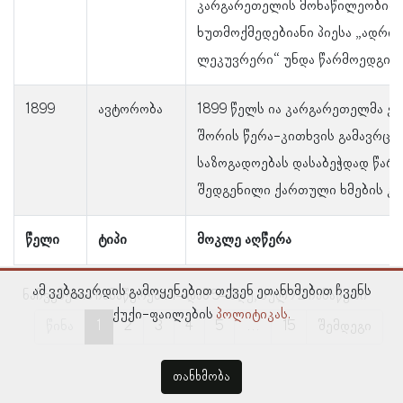
კარგარეთელის მონაწილეობით
ხუთმოქმედებიანი პიესა „ადრია
ლეკუვრერი“ უნდა წარმოედგინ
1899
ავტორობა
1899 წელს ია კარგარეთელმა 
შორის წერა-კითხვის გამავრც
საზოგადოებას დასაბეჭდად წარუ
შედგენილი ქართული ხმების კ
წელი
ტიპი
მოკლე აღწერა
ამ ვებგვერდის გამოყენებით თქვენ ეთანხმებით ჩვენს
ნაჩვენებია ჩანაწერები 1–დან 5–მდე, სულ 72 ჩანაწერი
ქუქი-ფაილების
პოლიტიკას.
წინა
1
2
3
4
5
…
15
შემდეგი
თანხმობა