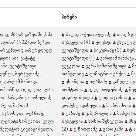
პირები
 დეკემბრის გაზეთში „ხმა
შალიკო ქუთათელაძე
იოსებ გე
ალისა“ (N32) დაიბეჭდა
შენგელია (4)
ჟღენტი
ესტატე 
ასარგებლოდ სამტრედიელ
ცქიტიშვილი
ნიკურაძე (3)
ბურ
ლთა სია: ესტატე
ცქიტიშვილი (1)
ვარლამ ბანძავა
ნი, ცქიტიშვილი,
გეგელია
ვერა სიმონიშვილი
მ
ჟღენტი, ბურჭულაძე,
ხონელიძე
დიმიტრი თურქია
მ
, ვარლამ ბანძავა,
ცხონდია
თებზაძე
კანდელაკი
როპორჩიკი გეგელია, ვერა
ხოშტარია
ცუღუ თოფურიძე
მე
ი, მარგარიტა ხონელიძე,
გიგინეიშვილი
ლიდია ტონია
ფ
რქია, მარიამ
დომენტი დანელია
მ. აბრამოვი
, ცხონდია, თებზაძე,
ტაბიძე
ვ. ბერულავა
მამფორი
 ლეონტი ხოშტარია, ცუღუ
შენგელია
სონია შენგელია
ძნ
მელიტონ გიგინეიშვილი,
(2)
ტ. წითლაძე
ვანო ჯაში
ტ.