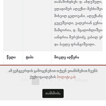
თამაშობდნენ: დ. აბდუშელი,
ვლადიმერ ალექსი-მესხიშვილ
მიხეილ გელოვანი, ალექსანდ
გუგუშვილი, ვალერიან გუნია, 
მამფორია, დ. მგალობლიშვილ
აანდრია მურუსიძე, ვასილ ურუ
და პავლე ფრანგიშვილი.
წელი
ტიპი
მოკლე აღწერა
ამ ვებგვერდის გამოყენებით თქვენ ეთანხმებით ჩვენს
ნაჩვენებია ჩანაწერები 1–დან 5–მდე, სულ 24 ჩანაწერი
ქუქი-ფაილების
პოლიტიკას.
წინა
1
2
3
4
5
შემდეგი
თანხმობა