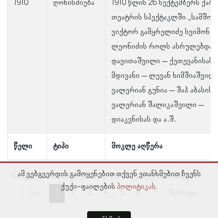
1910
ღონისძიება
1910 წლის 26 სექტემბერს ქა
თეატრის სპექტაკლში „სამშო
ვიქტორ გამყრელიძე სვიმონ
ლეონიძის როლს ასრულებდა, 
დავითაშვილი – ქეთევანისას,
მდივანი – ლევან ხიმშიაშვილი
ვალერიან გუნია – შაჰ აბასის
ვალერიან შალიკაშვილი –
დიაკვნისას და ა.შ.
წელი
ტიპი
მოკლე აღწერა
ამ ვებგვერდის გამოყენებით თქვენ ეთანხმებით ჩვენს
ნაჩვენებია ჩანაწერები 1–დან 5–მდე, სულ 32 ჩანაწერი
ქუქი-ფაილების
პოლიტიკას.
წინა
1
2
3
4
5
6
7
შემდეგი