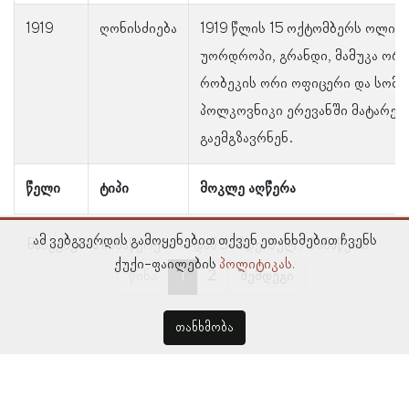
1919
ღონისძიება
1919 წლის 15 ოქტომბერს ოლივ
უორდროპი, გრანდი, მამუკა ორბ
რობეკის ორი ოფიცერი და სომე
პოლკოვნიკი ერევანში მატარე
გაემგზავრნენ.
წელი
ტიპი
მოკლე აღწერა
ამ ვებგვერდის გამოყენებით თქვენ ეთანხმებით ჩვენს
ნაჩვენებია ჩანაწერები 1–დან 5–მდე, სულ 7 ჩანაწერი
ქუქი-ფაილების
პოლიტიკას.
წინა
1
2
შემდეგი
თანხმობა