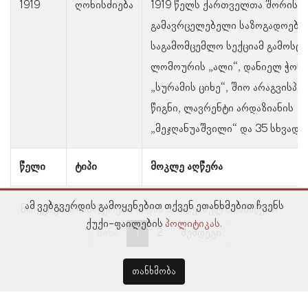
1919
ღონისძიება
1919 წელს ქართველთა შორის წ
გამავრცელებელი საზოგადოები
საგამომცემლო სექციამ გამოსც
ლომოურის „ალი“, დანიელ ჭონქ
„სურამის ციხე“, შიო არაგვისპი
წიგნი, ლავრენტი არდაზიანის
„მეჯღანუაშვილი“ და 35 სხვადას
წელი
ტიპი
მოკლე აღწერა
ამ ვებგვერდის გამოყენებით თქვენ ეთანხმებით ჩვენს
ნაჩვენებია ჩანაწერები 1–დან 5–მდე, სულ 8 ჩანაწერი
ქუქი-ფაილების
პოლიტიკას.
წინა
1
2
შემდეგი
თანხმობა