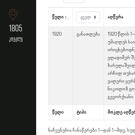
წელი
აღწერა
1805
1920
განათლება
1920 წლის 1
ადგილი
უმაღლეს სა
ირიცხებოდნე
ვლადიმერ შ
ბარელაშვილ
არჩილ თუხა
ვალერი ყურბ
ნიკოლოზ გო
გევორქიანი.
წელი
ტიპი
მოკლე აღწე
ნაჩვენებია ჩანაწერები 1–დან 1–მდე, სულ