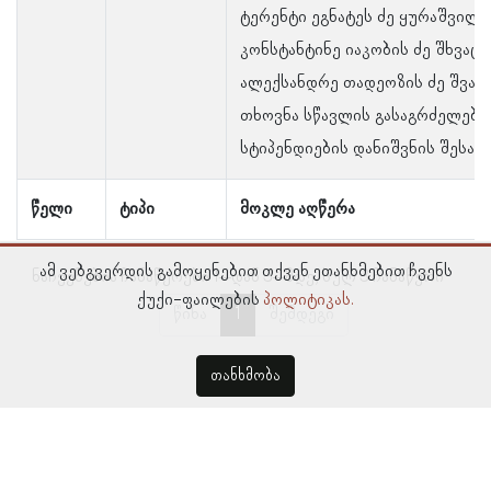
ტერენტი ეგნატეს ძე ყურაშვილი
კონსტანტინე იაკობის ძე შხვაცა
ალექსანდრე თადეოზის ძე შვან
თხოვნა სწავლის გასაგრძელებ
სტიპენდიების დანიშვნის შესახე
წელი
ტიპი
მოკლე აღწერა
ამ ვებგვერდის გამოყენებით თქვენ ეთანხმებით ჩვენს
ნაჩვენებია ჩანაწერები 1–დან 3–მდე, სულ 3 ჩანაწერი
ქუქი-ფაილების
პოლიტიკას.
წინა
1
შემდეგი
თანხმობა
© პროსოპოგრაფიულ მონაცემთა ბაზა, ლინგვისტურ კვლევათა