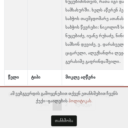
ნუცუბიძისთვის, რათა იგი დაე
სამსახურში. ხელს აწერენ პე
საბჭოს თავმჯდომარე ათანასე 
საბჭოს წევრები: ნიკოლოზ სოს
ნუცუბიძე, ივანე რუხაძე, ნინო 
სამსონ დევიძე, ვ. დარახველიძე
ცაგარელი, ალექსანდრა ლეჟავა
გერასიმე გაფრინდაშვილი.
წელი
ტიპი
მოკლე აღწერა
ამ ვებგვერდის გამოყენებით თქვენ ეთანხმებით ჩვენს
ნაჩვენებია ჩანაწერები 1–დან 5–მდე, სულ 6 ჩანაწერი
ქუქი-ფაილების
პოლიტიკას.
წინა
1
2
შემდეგი
თანხმობა