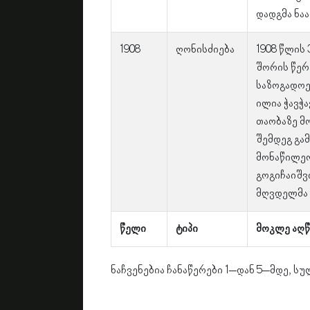
დადგმა ნა
1908
ღონისძიება
1908 წლის
შორის წერ
საზოგადოე
ილია ჭავჭ
თაობაზე მ
შემდეგ გა
მონაწილეო
გოგიჩაიშვ
მღვდელმა 
წელი
ტიპი
მოკლე აღწ
ნაჩვენებია ჩანაწერები 1–დან 5–მდე, სუ