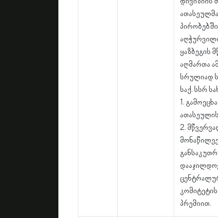
დივიზიის 
ათასეულმ
პირობებში
აღჭურვილ
ყაზბეგის მ
აღმართა ამ
სრულიად ს
საქ. სსრ ს
1. გამოეც
ათასეულის
2. მწვერვ
მონაწილეე
განსაკუთრ
დააჯილდო
ცენტრალუ
კომიტეტის
პრემიით.