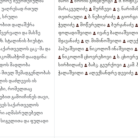
მეორე შეერთებულმა
მარი
ბორის გინცბურგი
შ. ჩოფი
ა უაღრესად რთულ
მარაკველიძე
მურჩევი
ვ. ნარიმა
, სრული
თეთრაული
ბ. ნებიერიძე
გიორგი
ობით დალაშქრა
ჭელიძე
მოწერელია
ბურჯანაძე
წვერვალი და მასზე
ფოლადიშვილი
ივანე ბალიაშვილი
ხ. სტალინის ბიუსტი.
მჟავანაძე
ლ. მიმინოშვილი
ალექ
აქართველოს ცაკ-მა და
პაპუაშვილი
ნიკოლოზ ინაშვილი
ახკომსაბჭომ დაადგინა:
ნიკოლოზ ცხოვრებოვი
ს. ცხოვრ
ხადოს მადლობა
სირბილაძე
ბაბკ. გეურქოვი
კამ.
 მთელ შემადგენლობას
ჭალაშვილი
ალექსანდრე დევიძე
ალის დაძლევის ის
ბი, რომელთაც
ებით გამოიჩინეს თავი,
ვეს საქართველოს
რი აღმასრულებელი
 სიგელითა და ფულადი