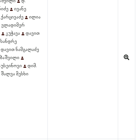
კაშვილი
დ.
ნიძე
ივანე
 ქარცივაძე
ილია
ვლადიმერ
კუჭავა
დავით
სანდრე
დავით ნამგალაძე
ებაშვილი
 ჰუსეინოვი
დიმ.
შალვა მესხი