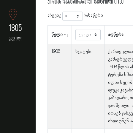
პირთან დაკავშირებული ფაქტოიდი (113)
აჩვენე
ჩანაწერი
1805
წელი
აღწერა
ადგილი
1908
სტატუსი
ქართველთა
გამავრცელ
1908 წლის 
ტერეზა ხმი
ილია ხუციშ
ლუკა ჯავახ
ჯაბადარი, თ
ჯაოშვილი, 
იოსებ ჯან
იხდიდნენ ს