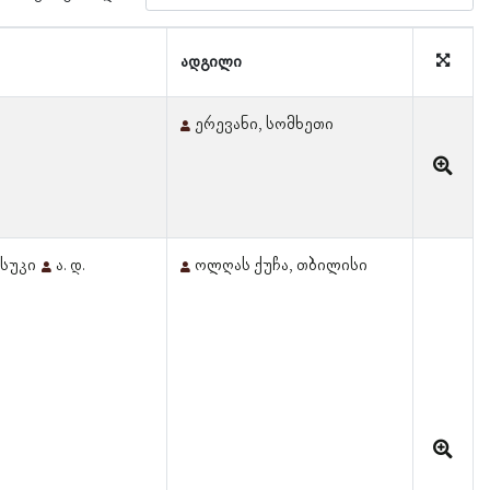
ადგილი
ერევანი, სომხეთი
რსუკი
ა. დ.
ოლღას ქუჩა, თბილისი