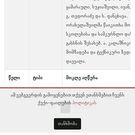
ყამარაული, სუჯიაშვილი, ივანე
გ. თედორაძე და ს. ფანცხავა.
ორახელაშვილმა წაიკითხა მოხს
სკოლებისა და სამკურნლო დაწ
გახსნის შესახებ. ა. კალაშნიკო
მომზადება და ტექნიკური ზედა
დაევალა.
წელი
ტიპი
მოკლე აღწერა
ამ ვებგვერდის გამოყენებით თქვენ ეთანხმებით ჩვენს
ნაჩვენებია ჩანაწერები 1–დან 1–მდე, სულ 1 ჩანაწერი
ქუქი-ფაილების
პოლიტიკას.
წინა
1
შემდეგი
თანხმობა