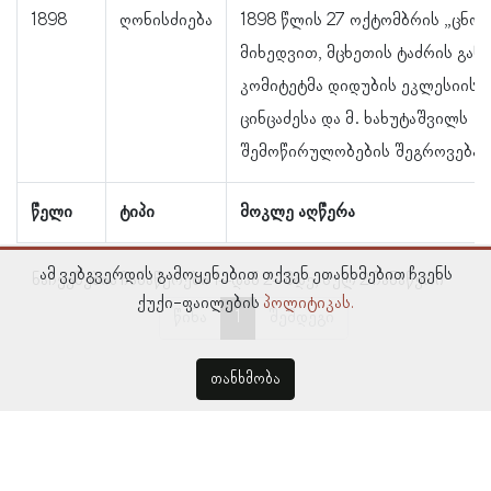
1898
ღონისძიება
1898 წლის 27 ოქტომბრის „ცნო
მიხედვით, მცხეთის ტაძრის გან
კომიტეტმა დიდუბის ეკლესიის მ
ცინცაძესა და მ. ხახუტაშვილს
შემოწირულობების შეგროვება 
წელი
ტიპი
მოკლე აღწერა
ამ ვებგვერდის გამოყენებით თქვენ ეთანხმებით ჩვენს
ნაჩვენებია ჩანაწერები 1–დან 2–მდე, სულ 2 ჩანაწერი
ქუქი-ფაილების
პოლიტიკას.
წინა
1
შემდეგი
თანხმობა
© პროსოპოგრაფიულ მონაცემთა ბაზა, ლინგვისტურ კვლევათა