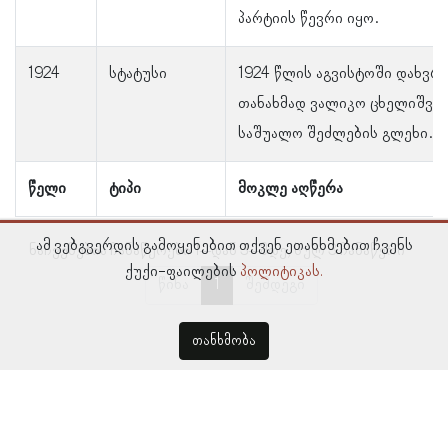
პარტიის წევრი იყო.
1924
სტატუსი
1924 წლის აგვისტოში დახვრ
თანახმად ვალიკო ცხელიშვი
საშუალო შეძლების გლეხი.
წელი
ტიპი
მოკლე აღწერა
ამ ვებგვერდის გამოყენებით თქვენ ეთანხმებით ჩვენს
ნაჩვენებია ჩანაწერები 1–დან 3–მდე, სულ 3 ჩანაწერი
ქუქი-ფაილების
პოლიტიკას.
წინა
1
შემდეგი
თანხმობა
© პროსოპოგრაფიულ მონაცემთა ბაზა, ლინგვისტურ კვლევათა