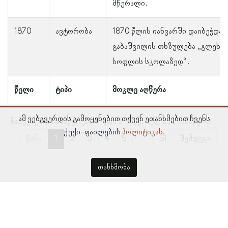
მწერალი.
1870
ავტორობა
1870 წლის იანვარში დაიბეჭდა 
გაბაშვილის თხზულება „გლეხკა
სოფლის სკოლაზედ“.
წელი
ტიპი
მოკლე აღწერა
ამ ვებგვერდის გამოყენებით თქვენ ეთანხმებით ჩვენს
ნაჩვენებია ჩანაწერები 1–დან 5–მდე, სულ 252 ჩანაწერი
ქუქი-ფაილების
პოლიტიკას.
წინა
1
2
3
4
5
…
51
შემდეგი
თანხმობა
© პროსოპოგრაფიულ მონაცემთა ბაზა, ლინგვისტურ კვლევათა
ინსტიტუტი 2018 -
2026