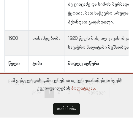
ძე ცინცაძე და სიმონ შერმადინ
ჭყონია. მათ საწევრო სრულად
ჰქონდათ გადახდილი.
1920
თანამდებობა
1920 წელს მიხეილ ჯავახიშვი
სავაჭრო პალატაში მუშაობდა.
წელი
ტიპი
მოკლე აღწერა
ამ ვებგვერდის გამოყენებით თქვენ ეთანხმებით ჩვენს
ნაჩვენებია ჩანაწერები 1–დან 5–მდე, სულ 17 ჩანაწერი
ქუქი-ფაილების
პოლიტიკას.
წინა
1
2
3
4
შემდეგი
თანხმობა