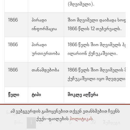
(მღვიმელი).
1866
პირადი
შიო მღვიმელი დაიბადა სოფე
ინფორმაცია
1866 წლის 12 თებერვალს.
1866
პირადი
1866 წელს შიო მღვიმელს ჰყავ
ურთიერთობა
ილარიონ ქუჩუკაშვილი.
1866
თანამდებობა
1866 წელს შიო მღვიმელის მა
ქუჩუკაშვილი იყო მღვდელი.
წელი
ტიპი
მოკლე აღწერა
ამ ვებგვერდის გამოყენებით თქვენ ეთანხმებით ჩვენს
ნაჩვენებია ჩანაწერები 1–დან 5–მდე, სულ 193 ჩანაწერი
ქუქი-ფაილების
პოლიტიკას.
წინა
1
2
3
4
5
…
39
შემდეგი