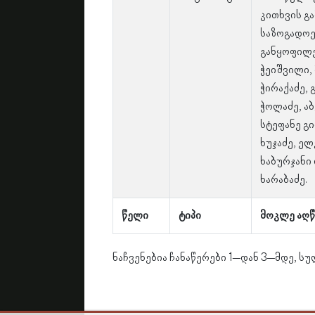
კითხვის გ
საზოგადოე
განყოფილე
ჭეიშვილი,
ჭირაქაძე,
ჭოლაძე, ა
სტეფანე გი
ხუჯაძე, ელ
ხაბურჯანი 
ხარაბაძე.
წელი
ტიპი
მოკლე აღწ
ნაჩვენებია ჩანაწერები 1–დან 3–მდე, სუ