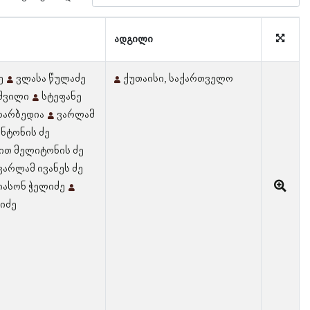
ადგილი
ე
ვლასა წულაძე
ქუთაისი, საქართველო
იშვილი
სტეფანე
ხარბედია
ვარლამ
ნტონის ძე
ით მელიტონის ძე
ვარლამ ივანეს ძე
იასონ ჭელიძე
ნიძე