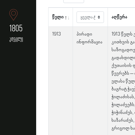
წელი
აღწერა
1805
1913
პირადი
1913 წელს
ადგილი
ინფორმაცია
კითხვის გ
საზოგადოე
გადახდილი
ქუთაისის 
წევრებს –
ვლასა წულ
ბაგრატ ჭავ
ჭილაძისას,
ჭილაძეებს
ჭიჭინაძეს
ხაზარაძეს,
გრიგოლ ხა