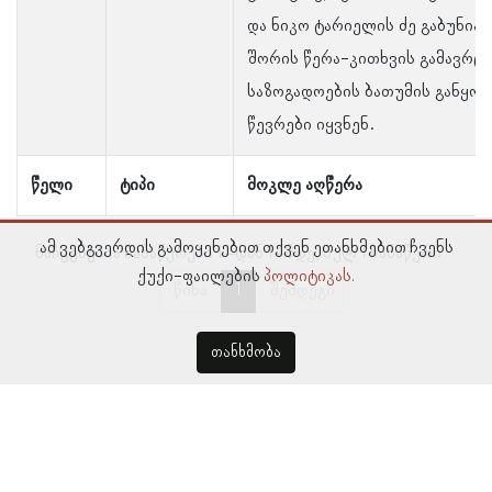
და ნიკო ტარიელის ძე გაბუნია
შორის წერა-კითხვის გამავრც
საზოგადოების ბათუმის განყო
წევრები იყვნენ.
წელი
ტიპი
მოკლე აღწერა
ამ ვებგვერდის გამოყენებით თქვენ ეთანხმებით ჩვენს
ნაჩვენებია ჩანაწერები 1–დან 1–მდე, სულ 1 ჩანაწერი
ქუქი-ფაილების
პოლიტიკას.
წინა
1
შემდეგი
თანხმობა
© პროსოპოგრაფიულ მონაცემთა ბაზა, ლინგვისტურ კვლევათა
ინსტიტუტი 2018 -
2026