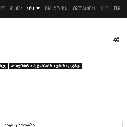
ელი
შესახებ
ბაზა
ვიზუალიზაცია
პუბლიკაციები
ქსელი
Eng
წილე
არჩილ ზახარის ძე ტომარაძის დივიზიის ადიუტანტი
ძიება ცხრილში: