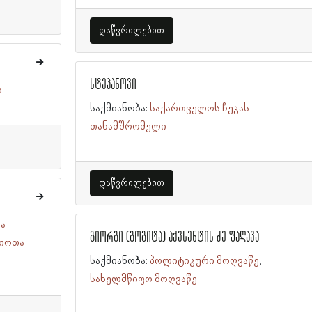
დაწვრილებით
სტეპანოვი
ი
საქმიანობა:
საქართველოს ჩეკას
თანამშრომელი
დაწვრილებით
ა
გიორგი (გოგიტა) აქვსენტის ძე ფაღავა
თოთა
საქმიანობა:
პოლიტიკური მოღვაწე
სახელმწიფო მოღვაწე