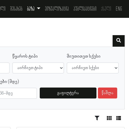
ელი
შესახებ
ბაზა
ვიზუალიზაცია
პუბლიკაციები
ქსელი
Eng
წყაროს ტიპი
მიუთითეთ სქესი
ები (მდე)
გაფილტვრა
წაშლა