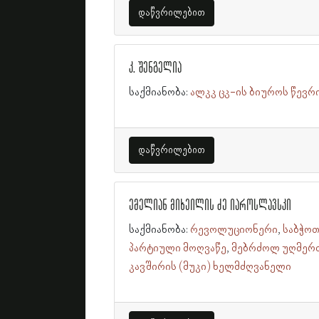
დაწვრილებით
კ. შენგელია
საქმიანობა:
ალკკ ცკ-ის ბიუროს წევრ
დაწვრილებით
ემელიან მიხეილის ძე იაროსლავსკი
საქმიანობა:
რევოლუციონერი
საბჭოთ
პარტიული მოღვაწე
მებრძოლ უღმერ
კავშირის (მუკი) ხელმძღვანელი