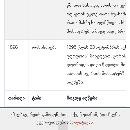
წმინდა სინოდს, ათონის ივერ
რუსეთის ეკლესიათა ნუსხაში 
რათა მასზე სახელმწიფოს სხვ
მონასტრების მსგავსად ეზრუნა
1898
ღონისძიება
1898 წლის 23 ოქტომბრის „ცნ
ფურცლის“ მიხედვით, გორის ე
ლეონიდეს დიდი წვლილი მიუ
ათონის ივერიის მონასტერზე 
საქმეში.
თარიღი
ტიპი
მოკლე აღწერა
ამ ვებგვერდის გამოყენებით თქვენ ეთანხმებით ჩვენს
ნაჩვენებია ჩანაწერები 1–დან 4–მდე, სულ 4 ჩანაწერი
ქუქი-ფაილების
პოლიტიკას.
წინა
1
შემდეგი