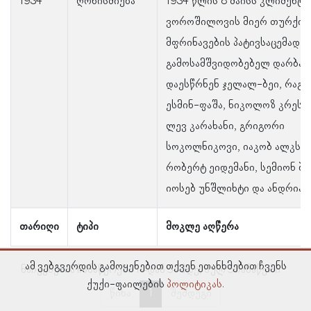
1934
ღონისძიება
1934 წლის 8 მაისს კლიმენტი
ვოროშილოვის მიერ თურქი
მფრინავების პატივსაცემად 
გამოსამშვიდობებელ დარბაზ
დაესწრნენ ჯელალ-ბეი, რაგიბ
ესმინ-ფაშა, ნიკოლოზ კრესტ
ლევ კარახანი, გრიგორი
სოკოლნიკოვი, იაკობ ალკსნი
რობერტ ეიდემანი, სემიონ ბ
იოსებ უნშლიხტი და ანდრია 
თარიღი
ტიპი
მოკლე აღწერა
ამ ვებგვერდის გამოყენებით თქვენ ეთანხმებით ჩვენს
ნაჩვენებია ჩანაწერები 1–დან 5–მდე, სულ 5 ჩანაწერი
ქუქი-ფაილების
პოლიტიკას.
წინა
1
შემდეგი