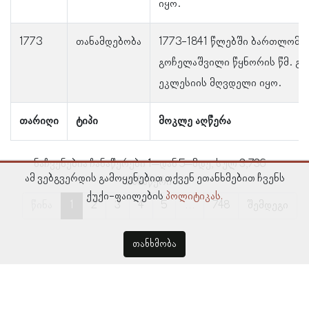
იყო.
1773
თანამდებობა
1773-1841 წლებში ბართლომე
გოჩელაშვილი წყნორის წმ. გ
ეკლესიის მღვდელი იყო.
თარიღი
ტიპი
მოკლე აღწერა
ნაჩვენებია ჩანაწერები 1–დან 5–მდე, სულ 3,736
ამ ვებგვერდის გამოყენებით თქვენ ეთანხმებით ჩვენს
ჩანაწერი
ქუქი-ფაილების
პოლიტიკას.
წინა
1
2
3
4
5
…
748
შემდეგი
თანხმობა
© პროსოპოგრაფიულ მონაცემთა ბაზა, ლინგვისტურ კვლევათა