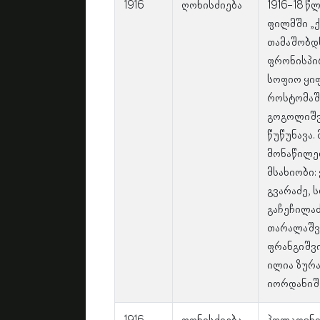
1916
ღონისძიება
1916-18 წ
ფილმში „
თამაშობდ
ფრონისპირ
სოფიო ყიფ
როსტომაშ
გოგოლიშვ
წუწუნავა.
მონაწილე
მსახიობი: 
გვარაძე, 
გაჩეჩილაძ
თარალაშვ
ფრანგიშვი
ილია ზურ
იორდანიშ