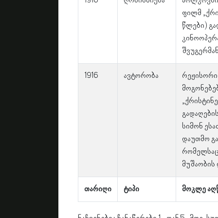
1916
ღონისძიება
პოლკოვნიკ
ფილმ „ქრი
წლები) გა
კინოოპერ
შვუგერმან
1916
ავტორობა
რეჟისორი 
მოგონებებ
„ქრისტინეს
გადაღები
სიმონ ესა
დაუთმო გა
რომელსაც
მუშაობის 
თარიღი
ტიპი
მოკლე აღ