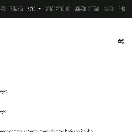
ელი
შესახებ
ბაზა
ვიზუალიზაცია
პუბლიკაციები
ქსელი
Eng
ელო
ილი
ლიტიკური გაზეთი. რედაქტორი სერგეი მესხი