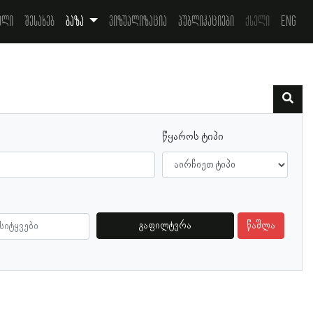
ელი
შესახებ
ბაზა
ვიზუალიზაცია
პუბლიკაციები
ქსელი
Eng
წყაროს ტიპი
გაფილტვრა
წაშლა