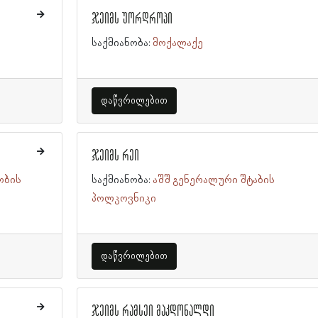
ჯეიმს უორდროპი
საქმიანობა:
მოქალაქე
დაწვრილებით
ჯეიმს რეი
ობის
საქმიანობა:
აშშ გენერალური შტაბის
პოლკოვნიკი
დაწვრილებით
ჯეიმს რამსეი მაკდონალდი