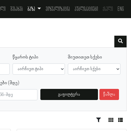
ელი
შესახებ
ბაზა
ვიზუალიზაცია
პუბლიკაციები
ქსელი
Eng
წყაროს ტიპი
მიუთითეთ სქესი
ები (მდე)
გაფილტვრა
წაშლა