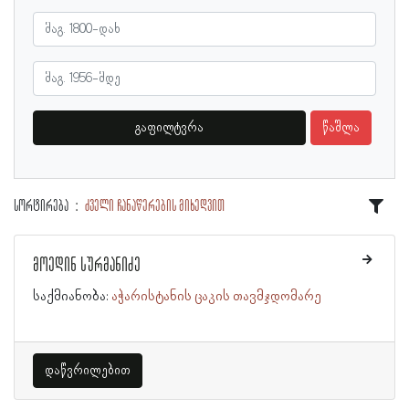
გაფილტვრა
წაშლა
სორტირება
ძველი ჩანაწერების მიხედვით
მოედინ სურმანიძე
საქმიანობა:
აჭარისტანის ცაკის თავმჯდომარე
დაწვრილებით