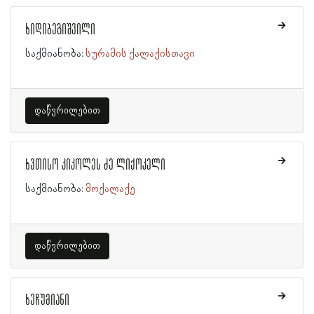
ხიდიბეგიშვილი
საქმიანობა:
სურამის ქალაქისთავი
დაწვრილებით
ხვთისო კიკოლეს ძე ლიქოკელი
საქმიანობა:
მოქალაქე
დაწვრილებით
ხეჩუმიანი