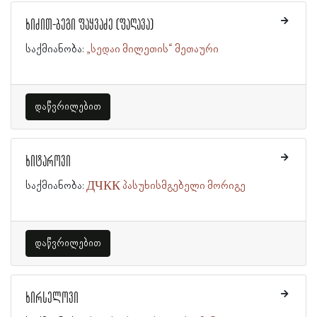
ხიძით-ბეგი ფაყვაძე (ფაღავა)
საქმიანობა:
„სედაი მილეთის“ მეთაური
დაწვრილებით
ხიტაროვი
საქმიანობა:
ДЧКК პასუხისმგებელი მორიგე
დაწვრილებით
ხირსელოვი