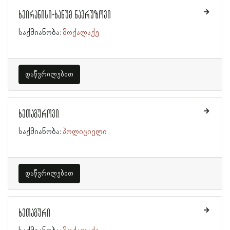
ხეირანისი-ხანუმ ნავრუზოვი
საქმიანობა:
მოქალაქე
დაწვრილებით
ხეთაგუროვი
საქმიანობა:
პოლიციელი
დაწვრილებით
ხეთაგური