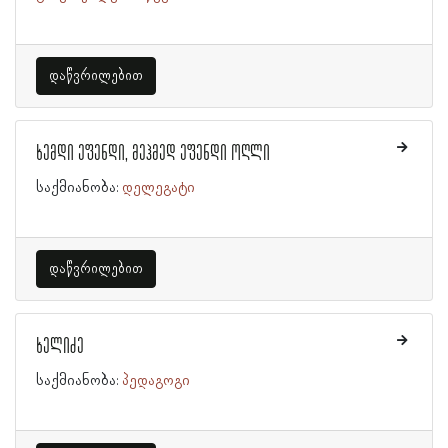
დაწვრილებით
ხემდი ეფენდი, მეჰმედ ეფენდი ოღლი
საქმიანობა:
დელეგატი
დაწვრილებით
ხელიძე
საქმიანობა:
პედაგოგი